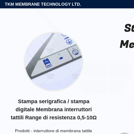
TKM MEMBRANE TECHNOLOGY LTD.
S
Me
Stampa serigrafica / stampa
digitale Membrana interruttori
tattili Range di resistenza 0,5-10Ω
Prodotti
-
interruttore di membrana tattile