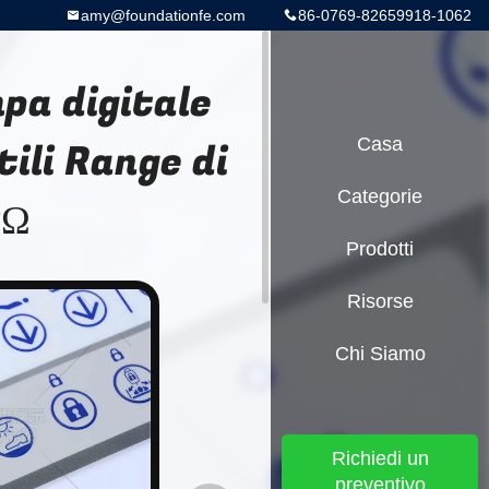
amy@foundationfe.com
86-0769-82659918-1062
pa digitale
ili Range di
Casa
Categorie
0Ω
Prodotti
Risorse
Chi Siamo
Richiedi un
preventivo