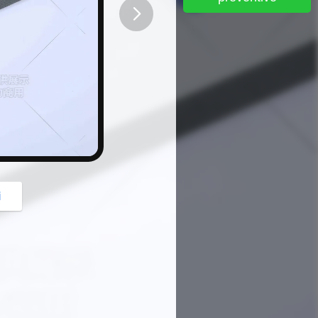
button
i